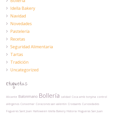
Bollería
Idella Bakery
Navidad
Novedades
Pastelería
Recetas
Seguridad Alimentaria
Tartas
Tradición
Uncategorized
Etiquetas
Bollería
Balonmano
Alicante
calidad
Coca amb tonyina
control
alérgenos
Conxemar
Corazones san valentin
Croissants
Curiosidades
Fogueres Sant Joan
Halloween Idella Bakery
Historia
Hogueras San Juan