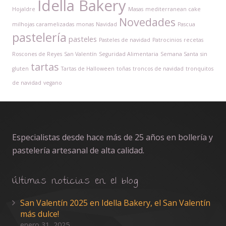
Idella Bakery
Hojaldre
Masas
mediterranean cake
Novedades
milhojas caramelizadas
monas
Navidad
Pascua
pastelería
pasteles
Pasteles de navidad
Patrocinios
recetas
Roscones de Reyes
San Valentín
Seguridad Alimentaria
Semana Santa
sin
tartas
gluten
Tartas de Halloween
toñas
troncos de navidad
tronquitos
de navidad
vegano
Especialistas desde hace más de 25 años en bollería y
pastelería artesanal de alta calidad.
Últimas noticias en el blog
San Valentín 2025 en Idella Bakery, el San Valentín
más dulce!
enero 31, 2025