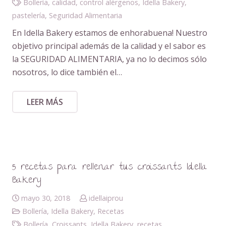
Bollería
,
calidad
,
control alérgenos
,
Idella Bakery
,
pastelería
,
Seguridad Alimentaria
En Idella Bakery estamos de enhorabuena! Nuestro
objetivo principal además de la calidad y el sabor es
la SEGURIDAD ALIMENTARIA, ya no lo decimos sólo
nosotros, lo dice también el…
LEER MÁS
5 recetas para rellenar tus croissants Idella
Bakery
mayo 30, 2018
idellaiprou
Bollería
,
Idella Bakery
,
Recetas
Bollería
,
Croissants
,
Idella Bakery
,
recetas