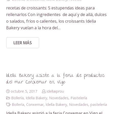
recetas de croissants: 5 estupendas ideas para
rellenarlos Con ingredientes de aquí y de allá, dulces
o salados, fríos o calientes, los croissants Idella
Bakery vuelan a la hora del…
LEER MÁS
Idella Bakery asiste a la feria de productos
del mar Conxemar en Vigo
octubre 5, 2017
idellaiprou
Bollería
,
Idella Bakery
,
Novedades
,
Pastelería
Bollería
,
Conxemar
,
Idella Bakery
,
Novedades
,
pastelería
Idella Bakery asistió a la feria Conxemar en Vigo el