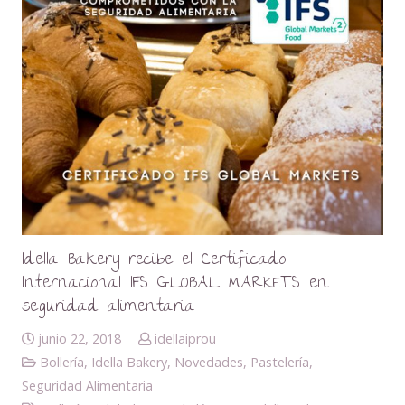
Idella Bakery recibe el Certificado
Internacional IFS GLOBAL MARKETS en
seguridad alimentaria
junio 22, 2018
idellaiprou
Bollería
,
Idella Bakery
,
Novedades
,
Pastelería
,
Seguridad Alimentaria