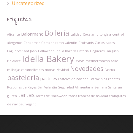
Uncategorized
Etiquetas
Bollería
Balonmano
Alicante
calidad
Coca amb tonyina
control
alérgenos
Conxemar
Corazones san valentin
Croissants
Curiosidades
Fogueres Sant Joan
Halloween Idella Bakery
Historia
Hogueras San Juan
Idella Bakery
Hojaldre
Masas
mediterranean cake
Novedades
milhojas caramelizadas
monas
Navidad
Pascua
pastelería
pasteles
Pasteles de navidad
Patrocinios
recetas
Roscones de Reyes
San Valentín
Seguridad Alimentaria
Semana Santa
sin
tartas
gluten
Tartas de Halloween
toñas
troncos de navidad
tronquitos
de navidad
vegano