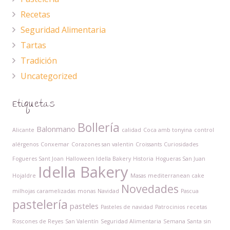
Recetas
Seguridad Alimentaria
Tartas
Tradición
Uncategorized
Etiquetas
Bollería
Balonmano
Alicante
calidad
Coca amb tonyina
control
alérgenos
Conxemar
Corazones san valentin
Croissants
Curiosidades
Fogueres Sant Joan
Halloween Idella Bakery
Historia
Hogueras San Juan
Idella Bakery
Hojaldre
Masas
mediterranean cake
Novedades
milhojas caramelizadas
monas
Navidad
Pascua
pastelería
pasteles
Pasteles de navidad
Patrocinios
recetas
Roscones de Reyes
San Valentín
Seguridad Alimentaria
Semana Santa
sin