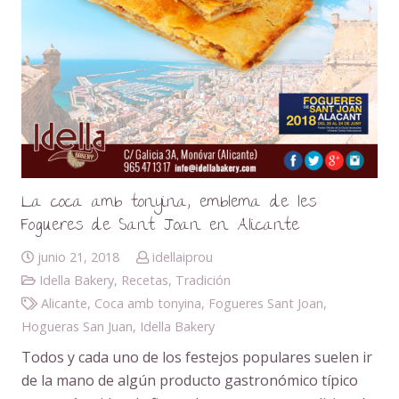
La coca amb tonyina, emblema de les
Fogueres de Sant Joan en Alicante
junio 21, 2018
idellaiprou
Idella Bakery
,
Recetas
,
Tradición
Alicante
,
Coca amb tonyina
,
Fogueres Sant Joan
,
Hogueras San Juan
,
Idella Bakery
Todos y cada uno de los festejos populares suelen ir
de la mano de algún producto gastronómico típico