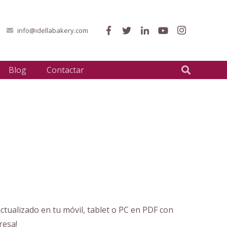
info@idellabakery.com
Blog
Contactar
actualizado en tu móvil, tablet o PC en PDF con
resa!