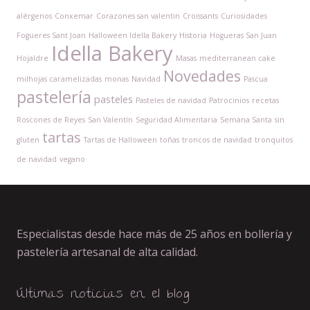
alérgenos
Conxemar
Corazones san valentin
Croissants
Curiosidades
Fogueres Sant Joan
Halloween Idella Bakery
Historia
Hogueras San Juan
Idella Bakery
Hojaldre
Masas
mediterranean cake
Novedades
milhojas caramelizadas
monas
Navidad
Pascua
pastelería
pasteles
Pasteles de navidad
Patrocinios
recetas
Roscones de Reyes
San Valentín
Seguridad Alimentaria
Semana Santa
sin
tartas
gluten
Tartas de Halloween
toñas
troncos de navidad
tronquitos
de navidad
vegano
Especialistas desde hace más de 25 años en bollería y
pastelería artesanal de alta calidad.
Últimas noticias en el blog