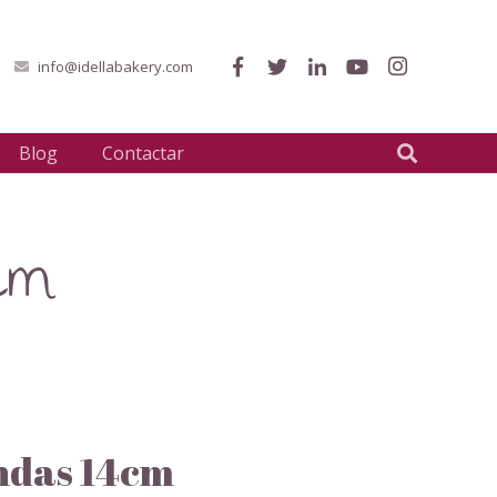
info@idellabakery.com
Blog
Contactar
cm
ndas 14cm